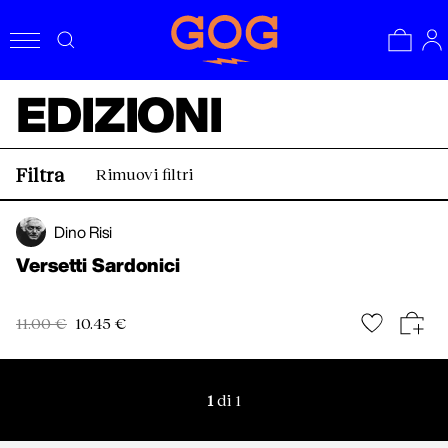
EDIZIONI
Filtra
Rimuovi filtri
Dino Risi
Versetti Sardonici
11.00 €
10.45 €
1
di 1