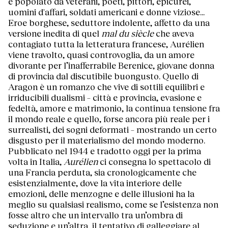
e popolato da veterani, poeti, pittori, epicurei,
uomini d'affari, soldati americani e donne viziose...
Eroe borghese, seduttore indolente, affetto da una
versione inedita di quel
mal du siècle
che aveva
contagiato tutta la letteratura francese, Aurélien
viene travolto, quasi controvoglia, da un amore
divorante per l’inafferrabile Berenice, giovane donna
di provincia dal discutibile buongusto. Quello di
Aragon è un romanzo che vive di sottili equilibri e
irriducibili dualismi – città e provincia, evasione e
fedeltà, amore e matrimonio, la continua tensione fra
il mondo reale e quello, forse ancora più reale per i
surrealisti, dei sogni deformati – mostrando un certo
disgusto per il materialismo del mondo moderno.
Pubblicato nel 1944 e tradotto oggi per la prima
volta in Italia,
Aurélien
ci consegna lo spettacolo di
una Francia perduta, sia cronologicamente che
esistenzialmente, dove la vita interiore delle
emozioni, delle menzogne e delle illusioni ha la
meglio su qualsiasi realismo, come se l’esistenza non
fosse altro che un intervallo tra un’ombra di
seduzione e un’altra, il tentativo di galleggiare al