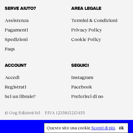
SERVE AIUTO?
AREA LEGALE
Assistenza
Termini & Condizioni
Pagamenti
Privacy Policy
Spedizioni
Cookie Policy
Faqs
ACCOUNT
SEGUICI
Accedi
Instagram
Registrati
Facebook
Sei un libraio?
Preferirei di no
© Gog Edizioni Srl
P.IVA 1235813213455
Questo sito usa cookie.
Scopri di più
.
ok