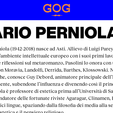
RIO PERNIOL
ola (1942-2018) nasce ad Asti. Allievo di Luigi Pare
’ambiente intellettuale europeo con i suoi primi lavo
e riflessioni sul metaromanzo, Pasolini lo onora con 
n Moravia, Landolfi, Derrida, Barthes, Klossowski. N
e, conosce Guy Debord, animatore principale dell’In
te, subendone l’influenza e divenendo così il princip
la è professore di estetica prima all’Università di Sa
datore delle fortunate riviste Agaragar, Clinamen, 
ici lingue, spaziando dalla filosofia dei media alla s
estetica e il pensiero religioso.