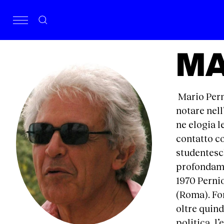
MA
Mario Perni
notare nell
ne elogia l
contatto co
studentesch
profondamen
1970 Pernio
(Roma). Fon
oltre quind
politica, l’