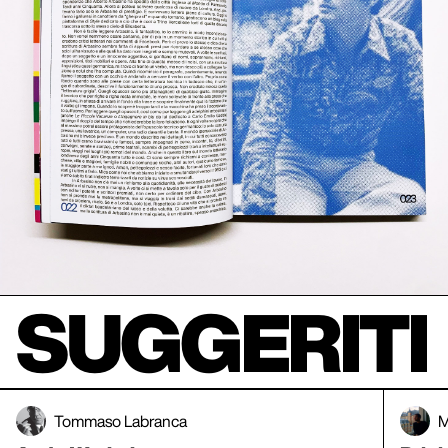
SUGGERITI
Tommaso Labranca
M