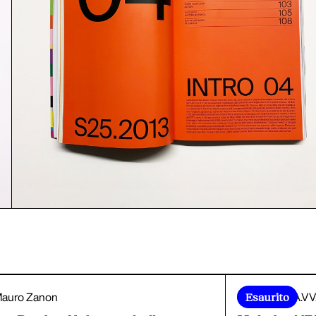
Esaurito
auro Zanon
AA.VV