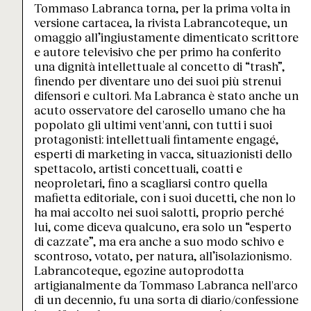
Tommaso Labranca torna, per la prima volta in
versione cartacea, la rivista Labrancoteque, un
omaggio all’ingiustamente dimenticato scrittore
e autore televisivo che per primo ha conferito
una dignità intellettuale al concetto di “trash”,
finendo per diventare uno dei suoi più strenui
difensori e cultori. Ma Labranca è stato anche un
acuto osservatore del carosello umano che ha
popolato gli ultimi vent'anni, con tutti i suoi
protagonisti: intellettuali fintamente engagé,
esperti di marketing in vacca, situazionisti dello
spettacolo, artisti concettuali, coatti e
neoproletari, fino a scagliarsi contro quella
mafietta editoriale, con i suoi ducetti, che non lo
ha mai accolto nei suoi salotti, proprio perché
lui, come diceva qualcuno, era solo un “esperto
di cazzate”, ma era anche a suo modo schivo e
scontroso, votato, per natura, all’isolazionismo.
Labrancoteque, egozine autoprodotta
artigianalmente da Tommaso Labranca nell'arco
di un decennio, fu una sorta di diario/confessione